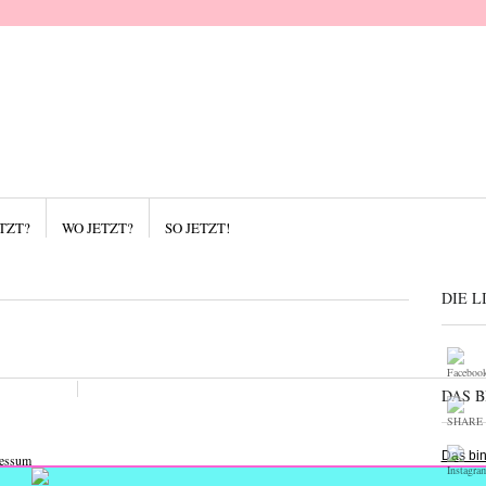
TZT?
WO JETZT?
SO JETZT!
Kategorien
So jetzt!
Was jetzt?
Wer jetzt?
Wie jetzt?
DIE L
Wo jetzt?
DAS B
Das bin
essum