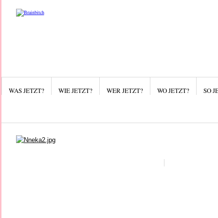
WAS JETZT?
WIE JETZT?
WER JETZT?
WO JETZT?
SO J
Kategorien
So jetzt!
Was jetzt?
Wer jetzt?
Wie jetzt?
Wo jetzt?